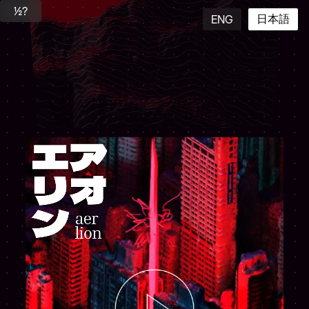
快音
½?
日本語
ENG