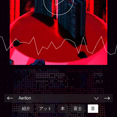
Aerlion
紹介
アット
本
富士
音